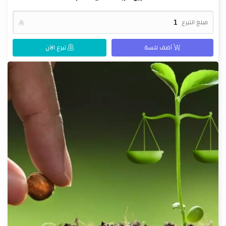
مبلغ التبرع

أضف للسة
تبرع الآن