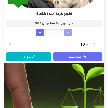
تفريج كربة أسرة فقيرة
تم التبرع بـ
0
سهم من
500
مبلغ التبرع

أضف للسة
تبرع الآن