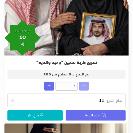
قيمة السهم
10

تفريج كربة سجين "وحيد والديه"
تم التبرع بـ
0
سهم من
500
مبلغ التبرع

أضف للسة
تبرع الآن