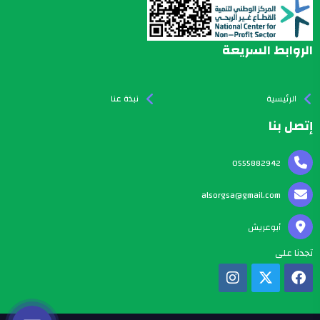
الروابط السريعة
الرئيسية
نبذة عنا
إتصل بنا
0555882942
alsorgsa@gmail.com
أبوعريش
تجدنا على