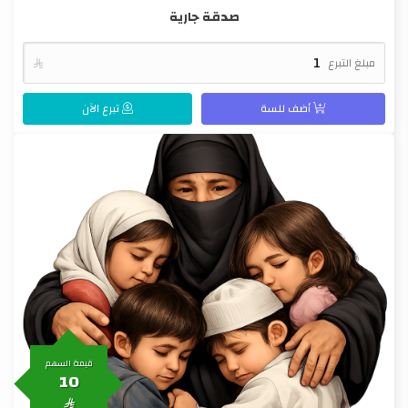
صدقة جارية
مبلغ التبرع

أضف للسة
تبرع الآن
قيمة السهم
10
