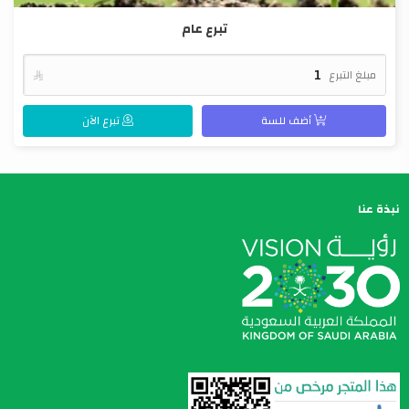
تبرع عام
مبلغ التبرع

أضف للسة
تبرع الآن
نبذة عنا