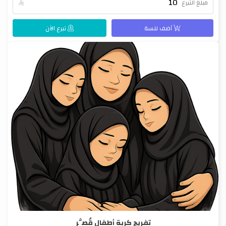
مبلغ التبرع

أضف للسة
تبرع الآن
تفريج كربة أطفال قُصَّر