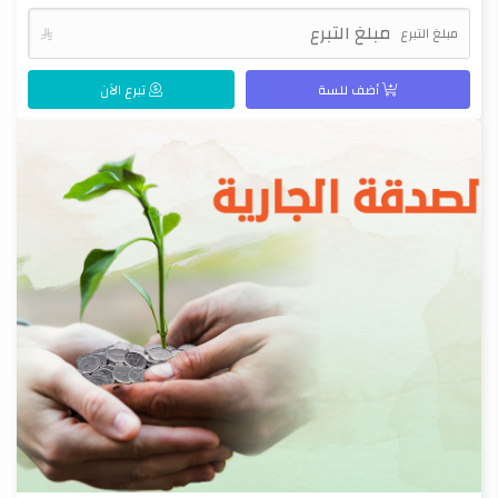
مبلغ التبرع

أضف للسة
تبرع الآن