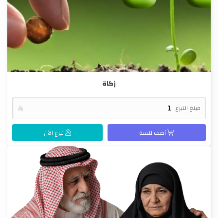
زكاة
مبلغ التبرع

أضف للسة
تبرع الآن