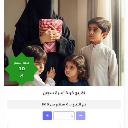
قيمة السهم
10

تفريج كربة أسرة سجين
تم التبرع بـ
0
سهم من
500