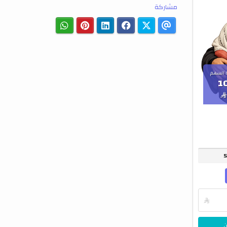
مشاركة
 السهم
1


ن