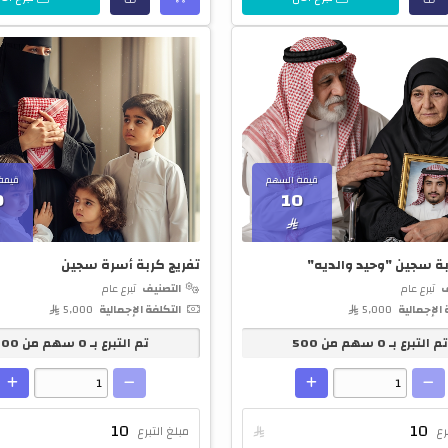
قيمة السهم
قيمة
0
10

بة سجين "وحيد والديه"
تفريج كربة أسرة سجين
ف
تبرع عام
التصنيف
تبرع عام
 الإجمالية
5,000 
التكلفة الإجمالية
5,000 
م التبرع بـ
0
سهم من
500
تم التبرع بـ
0
سهم من
500
رع

مبلغ التبرع