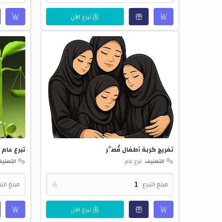
تبرع الآن
تفريج كربة أطفال قُصَّر
تبرع عام
التصنيف
تبرع عام
التصني
مبلغ التبرع

مبلغ التب
تبرع الآن