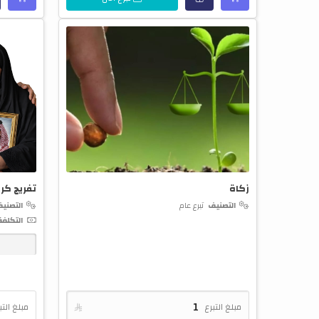
زكاة
تفريج كر
التصنيف
تبرع عام
التصني
التكلفة
ت
مبلغ التبرع

مبلغ التب