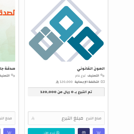
العون القانوني
صدقة جار
التصنيف
تبرع عام
التصني
التكلفة الإجمالية
120,000 
تم التبرع بـ
0
ريال من
120,000
مبلغ التبرع

مبلغ التب
تبرع الآن