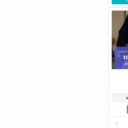
 السهم
1

