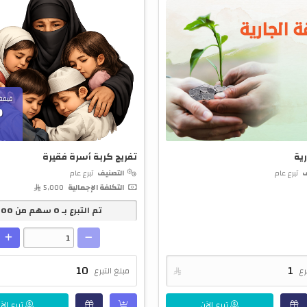
قيمة
0
ية
تفريج كربة أسرة فقيرة
ف
تبرع عام
التصنيف
تبرع عام
التكلفة الإجمالية
5,000 
تم التبرع بـ
0
سهم من
500
رع

مبلغ التبرع
تبرع الآن
تبرع الآ