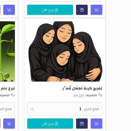
تبرع الآن
تفريج كربة أطفال قُصَّر
تبرع عام
التصنيف
تبرع عام
التصني
مبلغ التبرع

مبلغ التب
تبرع الآن