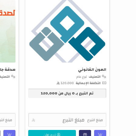
العون القانوني
صدقة جار
التصنيف
تبرع عام
التصني
التكلفة الإجمالية
120,000 
تم التبرع بـ
0
ريال من
120,000
مبلغ التبرع

مبلغ التب
تبرع الآن