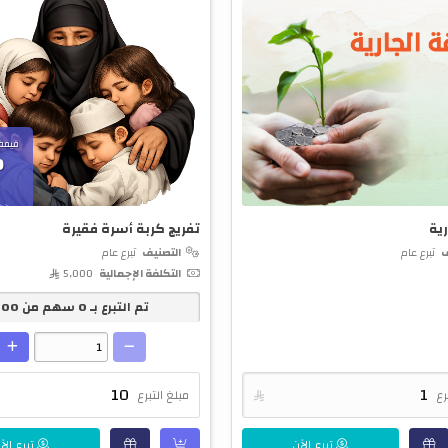
قيمة
0
ية
تفريج كربة أسرة فقيرة
ف
تبرع عام
التصنيف
تبرع عام
التكلفة الإجمالية
5,000 
تم التبرع بـ
0
سهم من
500
رع

مبلغ التبرع
تبرع الآن
تبرع الآ