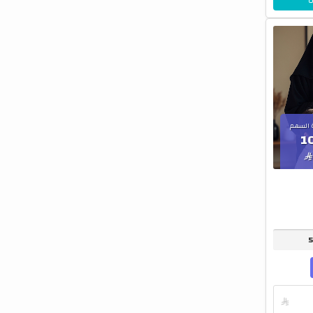
 السهم
1

