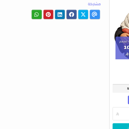
مشاركة
 السهم
1


ن