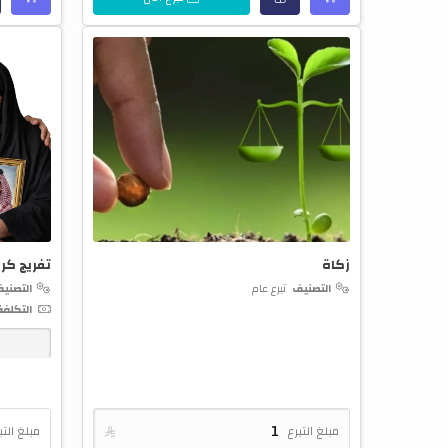
زكاة
تفريج كر
التصنيف
تبرع عام
التصني
التكلفة
ت
مبلغ التبرع

مبلغ التب