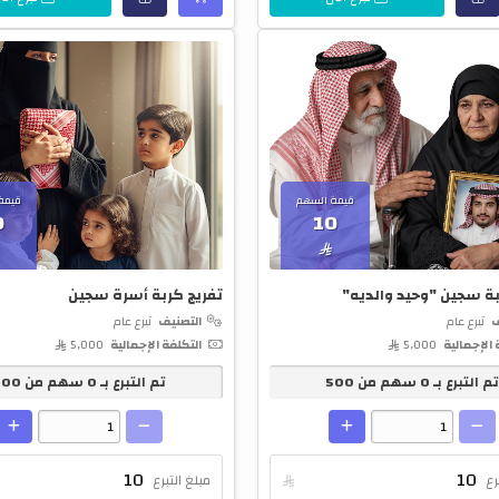
قيمة السهم
قيمة
0
10

بة سجين "وحيد والديه"
تفريج كربة أسرة سجين
ف
تبرع عام
التصنيف
تبرع عام
 الإجمالية
5,000 
التكلفة الإجمالية
5,000 
م التبرع بـ
0
سهم من
500
تم التبرع بـ
0
سهم من
500
رع

مبلغ التبرع