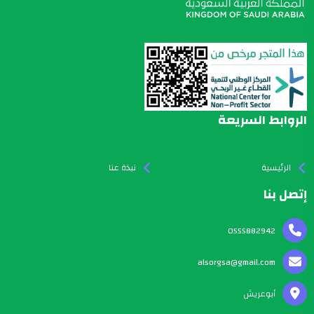
الروابط السريعة
الرئيسية
نبذة عنا
إتصل بنا
0555882942
alsorgsa@gmail.com
أبوعريش